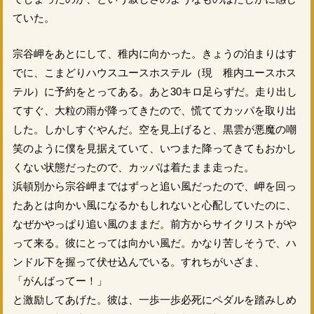
ていた。
宗谷岬をあとにして、稚内に向かった。きょうの泊まりはす
でに、こまどりハウスユースホステル（現 稚内ユースホス
テル）に予約をとってある。あと30キロ足らずだ。走り出し
てすぐ、大粒の雨が降ってきたので、慌ててカッパを取り出
した。しかしすぐやんだ。空を見上げると、黒雲が悪魔の嘲
笑のように僕を見据えていて、いつまた降ってきてもおかし
くない状態だったので、カッパは着たまま走った。
浜頓別から宗谷岬まではずっと追い風だったので、岬を回っ
たあとは向かい風になるかもしれないと心配していたのに、
なぜかやっぱり追い風のままだ。前方からサイクリストがや
って来る。彼にとっては向かい風だ。かなり苦しそうで、ハ
ンドル下を握って伏せ込んでいる。すれちがいざま、
「がんばってー！」
と激励してあげた。彼は、一歩一歩必死にペダルを踏みしめ