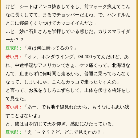
けど、シートはアンコ抜きしてるし、前フォーク換えてこん
なに長くしてて、まるでチョッパーだよね。で、ハンドルん
とこに寝袋くくりつけてカッコイイんだよ」
…と、妙に石川さんを崇拝している感じだ。カリスマライダ
ーか？？
「君は何に乗ってるの？」
豆壱郎：
「オレ、ホンダウイング。GL400ってんだけど、あ
若い男：
れ、中途半端なアメリカンでさぁ、ケツ痛くって。北海道な
んて、止まらずに何時間も走るから、普通に乗ってらんなく
なって、しまいにゃ、こんなカッコで走ったりすんの」
と言って、お尻をうしろにずらして、上体を伏せる格好をし
て見せた。
「あー、でも地平線見れたから、もうなにも思い残
若い男：
すことはないよ」
と、彼は目を閉じて天を仰ぎ、感動にひたっている。
「え゛～？？？ど、どこで見えたの？」
豆壱郎：