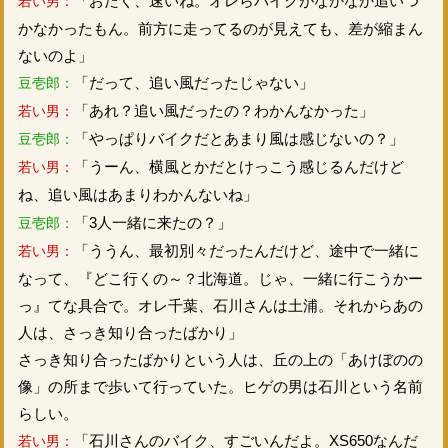
「おたく、速いね。オレらバイクがなかなか追いつ
若い男：
かなかったもん。前方に走ってるのが見えても、差が縮まん
ないのよ」
「だって、追い風だったじゃない」
豆壱郎：
「あれ？追い風だったの？わかんなかった」
若い男：
「やっぱりバイクだとあまり風は感じないの？」
豆壱郎：
「うーん、横風とかだとけっこう感じるんだけど
若い男：
ね、追い風はあまりわかんないね」
「3人一緒に来たの？」
豆壱郎：
「ううん、最初別々だったんだけど、途中で一緒に
若い男：
なって、『どこ行くの～？北海道。じゃ、一緒に行こうかー
っ』てな具合で。オレ千葉、石川さんは土浦。それからあの
人は、さっき知り合ったばかり」
さっき知り合ったばかりという人は、丘の上の「あけぼのの
像」の所まで歩いて行っていた。ヒゲの男は石川という名前
らしい。
「石川さんのバイク、すごいんだよ。XS650なんだ
若い男：