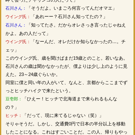
「そうだよ。いまごろ何言ってんだオマエ」
石川さん：
「あれーー？石川さん知ってたの？」
ウイング氏：
「知ってたさ。だからオレさっき言ったじゃねえ
石川さん：
かよ。あの人だって」
「なーんだ、オレだけか知らなかったの…。チ
ウイング氏：
ェッ」
このウイング氏、歳を聞けばまだ19歳とのこと。若いなあ。
石川さんの歳は聞かなかったが、僕よりは少し上のように見
えた。23～24歳ぐらいか。
同室に僕と同い年の人がいて、なんと、京都からここまでず
っとヒッチハイクで来たという。
「ひえー！ヒッチで北海道まで来られるもんな
豆壱郎：
の？」
「だって、現に来てるじゃない（笑）」
ヒッチ：
そりゃそうだ。しかし、交通費0円で日本の半分以上を移動
したことになる。これはすごいことだ。この人、帰りもやっ