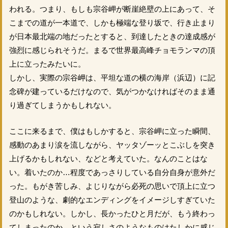
われる。つまり、もしも宗谷岬が断崖絶壁の上にあって、そ
こまでの道が一本道で、しかも極端な登り坂で、行き止まり
が日本最北端の地だったとすると、到達したときの達成感が
強烈に感じられそうだ。まるで世界最高峰チョモランマの頂
上に立ったみたいに。
しかし、実際の宗谷岬は、平坦な道の横の海岸（浜辺）に記
念碑が建っているだけなので、気がつかなければそのまま通
り過ぎてしまうかもしれない。
ここに来るまで、僕はもしかすると、宗谷岬に立った瞬間、
感動のあまり涙を流しながら、ヤッタゾーッとこぶしを突き
上げるかもしれない、などと考えていた。なんのことはな
い。着いたのか…程度であっさりしている自分自身が意外だ
った。もがき苦しみ、よじりながら必死の思いで頂上に立つ
登山のような、劇的なエンディングをイメージしすぎていた
のかもしれない。しかし、長かったひと月だが、もう終わっ
てしまったのか、という寂しさのようなものはたしかに感じ