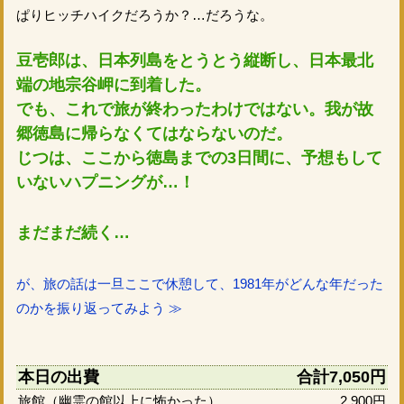
ぱりヒッチハイクだろうか？…だろうな。
豆壱郎は、日本列島をとうとう縦断し、日本最北
端の地宗谷岬に到着した。
でも、これで旅が終わったわけではない。我が故
郷徳島に帰らなくてはならないのだ。
じつは、ここから徳島までの3日間に、予想もして
いないハプニングが…！
まだまだ続く…
が、旅の話は一旦ここで休憩して、1981年がどんな年だった
のかを振り返ってみよう ≫
本日の出費
合計7,050円
旅館（幽霊の館以上に怖かった）
2,900円