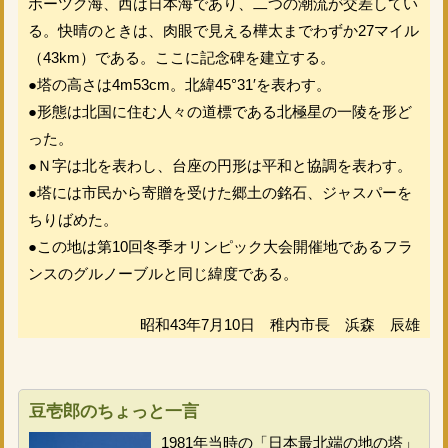
ホーツク海、西は日本海であり、二つの潮流が交差してい
る。快晴のときは、肉眼で見える樺太までわずか27マイル
（43km）である。ここに記念碑を建立する。
●塔の高さは4m53cm。北緯45°31′を表わす。
●形態は北国に住む人々の道標である北極星の一陵を形ど
った。
●Ｎ字は北を表わし、台座の円形は平和と協調を表わす。
●塔には市民から寄贈を受けた郷土の銘石、ジャスパーを
ちりばめた。
●この地は第10回冬季オリンピック大会開催地であるフラ
ンスのグルノーブルと同じ緯度である。
昭和43年7月10日 稚内市長 浜森 辰雄
豆壱郎のちょっと一言
1981年当時の「日本最北端の地の塔」