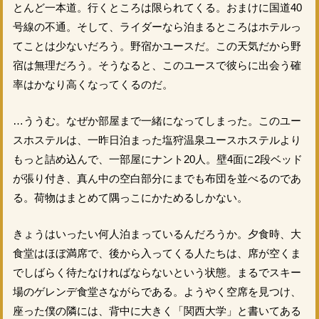
とんど一本道。行くところは限られてくる。おまけに国道40
号線の不通。そして、ライダーなら泊まるところはホテルっ
てことは少ないだろう。野宿かユースだ。この天気だから野
宿は無理だろう。そうなると、このユースで彼らに出会う確
率はかなり高くなってくるのだ。
…ううむ。なぜか部屋まで一緒になってしまった。このユー
スホステルは、一昨日泊まった塩狩温泉ユースホステルより
もっと詰め込んで、一部屋にナント20人。壁4面に2段ベッド
が張り付き、真ん中の空白部分にまでも布団を並べるのであ
る。荷物はまとめて隅っこにかためるしかない。
きょうはいったい何人泊まっているんだろうか。夕食時、大
食堂はほぼ満席で、後から入ってくる人たちは、席が空くま
でしばらく待たなければならないという状態。まるでスキー
場のゲレンデ食堂さながらである。ようやく空席を見つけ、
座った僕の隣には、背中に大きく「関西大学」と書いてある