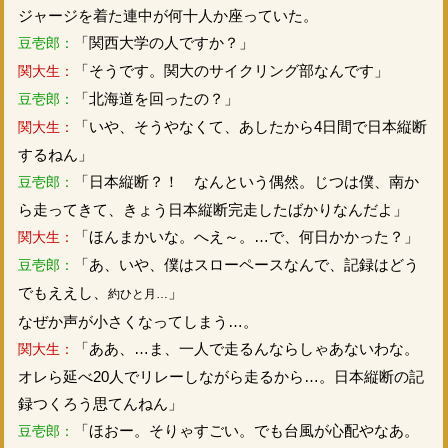
ジャージを着た連中が何十人か座っていた。
「関西大学の人ですか？」
豆壱郎：
「そうです。関大のサイクリング部なんです」
関大生：
「北海道を回ったの？」
豆壱郎：
「いや、そうやなくて、あしたから4日間で日本縦断
関大生：
するねん」
「日本縦断？！ なんという偶然。じつは僕、南か
豆壱郎：
ら走ってきて、きょう日本縦断完走したばかりなんだよ」
「ほんまかいな。へえ～。…で、何日かかった？」
関大生：
「あ、いや、僕はスローペースなんで、記録はどう
豆壱郎：
でもええし、
」
約ひと月…
なぜか声が小さくなってしまう…。
「ああ、…ま、一人で走るんならしゃあないわな。
関大生：
オレら延べ20人でリレーしながら走るから…。日本縦断の記
録つくろう思てんねん」
「ほおー。そりゃすごい。でも台風が心配やなあ。
豆壱郎：