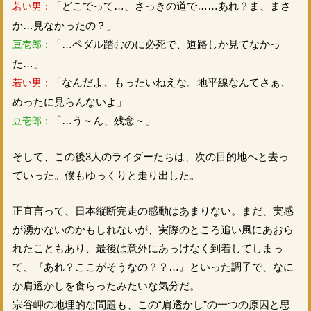
「どこでって…、さっきの道で……あれ？ま、まさ
若い男：
か…見なかったの？」
「…ペダル踏むのに必死で、道路しか見てなかっ
豆壱郎：
た…」
「なんだよ、もったいねえな。地平線なんてさぁ、
若い男：
めったに見らんないよ」
「…う～ん、残念～」
豆壱郎：
そして、この後3人のライダーたちは、次の目的地へと去っ
ていった。僕もゆっくりと走り出した。
正直言って、日本縦断完走の感動はあまりない。まだ、実感
が湧かないのかもしれないが、実際のところ追い風にあおら
れたこともあり、最後は意外にあっけなく到着してしまっ
て、『あれ？ここがそうなの？？…』といった調子で、なに
か肩透かしを食らったみたいな気分だ。
宗谷岬の地理的な問題も、この“肩透かし”の一つの原因と思