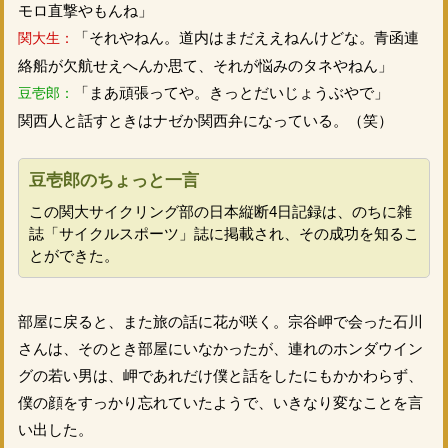
モロ直撃やもんね」
「それやねん。道内はまだええねんけどな。青函連
関大生：
絡船が欠航せえへんか思て、それが悩みのタネやねん」
「まあ頑張ってや。きっとだいじょうぶやで」
豆壱郎：
関西人と話すときはナゼか関西弁になっている。（笑）
豆壱郎のちょっと一言
この関大サイクリング部の日本縦断4日記録は、のちに雑
誌「サイクルスポーツ」誌に掲載され、その成功を知るこ
とができた。
部屋に戻ると、また旅の話に花が咲く。宗谷岬で会った石川
さんは、そのとき部屋にいなかったが、連れのホンダウイン
グの若い男は、岬であれだけ僕と話をしたにもかかわらず、
僕の顔をすっかり忘れていたようで、いきなり変なことを言
い出した。