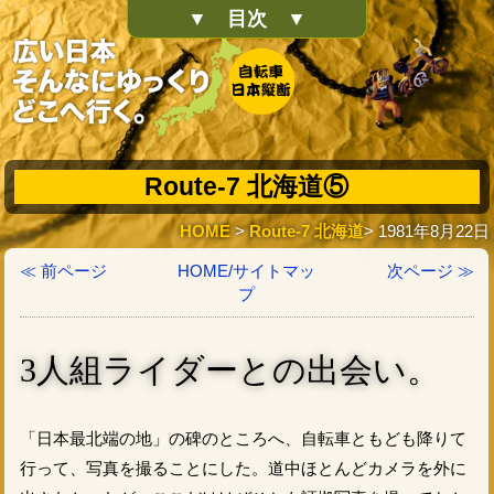
▼ 目次 ▼
Route-7 北海道⑤
HOME
>
Route-7 北海道
> 1981年8月22日
≪ 前ページ
HOME/サイトマッ
次ページ ≫
プ
3人組ライダーとの出会い。
「日本最北端の地」の碑のところへ、自転車ともども降りて
行って、写真を撮ることにした。道中ほとんどカメラを外に