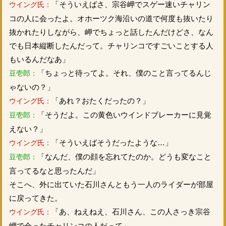
「そういえばさ、宗谷岬でスゲー速いチャリン
ウイング氏：
コの人に会ったよ。オホーツク海沿いの道で何度も抜いたり
抜かれたりしながら、岬でちょっと話したんだけどさ、なん
でも日本縦断したんだって。チャリンコですごいことする人
もいるんだなあ」
「ちょっと待ってよ。それ、僕のこと言ってるんじ
豆壱郎：
ゃないの？」
「あれ？おたくだったの？」
ウイング氏：
「そうだよ。この黄色いウインドブレーカーに見覚
豆壱郎：
えない？」
「そういえばそうだったような…」
ウイング氏：
「なんだ、僕の顔を忘れてたのか。どうも変なこと
豆壱郎：
言ってるなと思ったんだ」
そこへ、外に出ていた石川さんともう一人のライダーが部屋
に戻ってきた。
「あ、ねえねえ、石川さん、この人さっき宗谷
ウイング氏：
岬で会ったチャリンコの人だって」