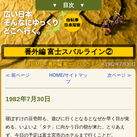
▼ 目次 ▼
番外編 富士スバルライン②
HOME
>
番外編 富士スバルライン
> 1982年7月30日
≪ 前ページ
HOME/サイトマッ
次ページ ≫
プ
1982年7月30日
寝ぼすけの豆壱郎も、遊びに行くとなるとなぜか早く目が覚
める。いよいよ「タテ」に向かう日の朝が来た。とりあえ
ず、今日の予定は富士宮市のホテルまで行くことだ。