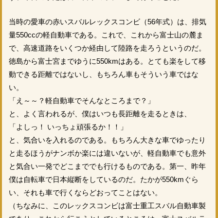
当時の愛車の赤いスバルレックスコンビ（56年式）は、排気
量550ccの軽自動車である。これで、これから富士山の麓ま
で、高速道路をいくつか経由して陸路を走ろうというのだ。
徳島から富士宮までゆうに550kmはある。とても楽をして移
動できる距離ではないし、もちろん車もそういう車ではな
い。
「え～～？軽自動車でそんなところまで？」
と、よく言われるが、僕はいつも長距離を走るときは、
「よしっ！ いっちょ頑張るか！！」
と、気合いを入れるのである。もちろん大きな車でゆったり
と走るほうがナンボか楽には違いないが、軽自動車でも意外
と気合い一発でどこまででも行けるものである。第一、昨年
僕は自転車で日本縦断をしているのだ。たかが550kmぐら
い、それも車で行くならどおってことはない。
（ちなみに、このレックスコンビは富士重工スバル自動車製