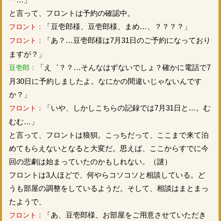
と言って、フロントは予約の確認中。
「豆壱郎様、豆壱郎様、まめ…、？？？？」
フロント：
「あ？…豆壱郎様は7月31日のご予約になっており
フロント：
ますが？」
「え゛？？…そんなはずないでしょ？確かに電話で7
豆壱郎：
月30日に予約しましたよ。なにかの間違いじゃないんです
か？」
「いや、しかしこちらの記録では7月31日と…。む
フロント：
むむ…」
と言って、フロントは狼狽。こっちだって、ここまで来て泊
めてもらえないとなると大変だ。思えば、ここからすでに今
回の悲劇は始まっていたのかもしれない。（謎）
フロントは3人ほどで、何やらコソコソと相談している。ど
うも部屋の調整をしているようだ。そして、相談はまとまっ
たようで、
「あ、豆壱郎様、お部屋をご用意させていただき
フロント：