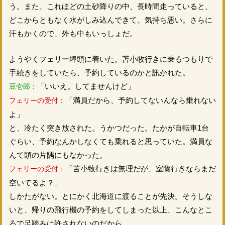
う。また、これほどの土砂降りの中、長時間走っていると、
どこからともなく水がしみ込んできて、気持ち悪い。さらに
汗もかくので、外も中もいっしょだ。
ようやくフェリー埠頭に着いた。苫小牧行きに乗るつもりで
手続きをしていたら、予約しているのかと訊かれた。
「いいえ。してませんけど」
豆壱郎：
「満員だから、予約してないんなら乗れない
フェリーの受付：
よ」
と、冷たく突き放された。うかつだった。たかが自転車1台
ぐらい、予約なんかしなくても乗れると思っていた。満員な
んて頭の片隅にもなかった。
「苫小牧行きは無理だが、室蘭行きならまだ
フェリーの受付：
空いてるよ？」
しかたがない。とにかく北海道に渡ることが先決。そうしな
いと、帰りの飛行機の予約をしてしまった以上、こんなとこ
ろで足踏みは許されないのだから。