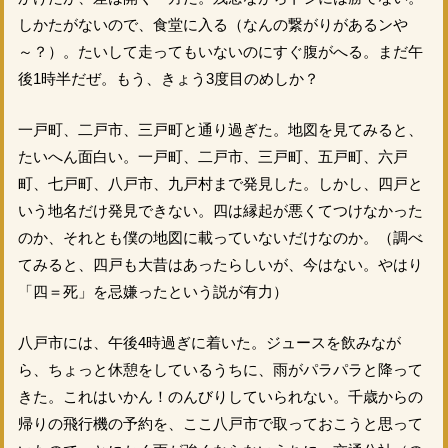
しかたがないので、食堂に入る（なんの繋がりがあるンや
～？）。たいして走ってもいないのにすぐ腹がへる。まだ午
後1時半だぜ。もう、きょう3度目のめしか？
一戸町、二戸市、三戸町と通り過ぎた。地図を見てみると、
たいへん面白い。一戸町、二戸市、三戸町、五戸町、六戸
町、七戸町、八戸市、九戸村まで発見した。しかし、四戸と
いう地名だけ発見できない。四は縁起が悪くてつけなかった
のか、それとも僕の地図に載っていないだけなのか。（調べ
てみると、四戸も大昔はあったらしいが、今はない。やはり
「四＝死」を忌嫌ったという説が有力）
八戸市には、午後4時過ぎに着いた。ジュースを飲みなが
ら、ちょっと休憩をしているうちに、雨がパラパラと降って
きた。これはいかん！のんびりしていられない。千歳からの
帰りの飛行機の予約を、ここ八戸市で取っておこうと思って