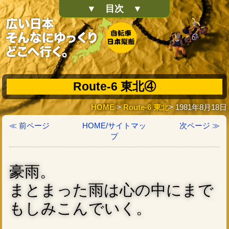
▼ 目次 ▼
Route-6 東北④
HOME
>
Route-6 東北
> 1981年8月18日
≪ 前ページ
HOME/サイトマッ
次ページ ≫
プ
豪雨。
まとまった雨は心の中にまで
もしみこんでいく。