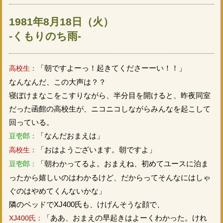
1981年8月18日（火）
-くもりのち雨-
「朝ですよーっ！起きてくださーーい！！」
高校生：
なんなんだ、この大声は？？
寝ぼけまなこをこすりながら、半分目を開けると、昨夜同室
だった函館の高校生が、ニコニコしながらみんなを起こして
回っている。
「なんだおまえは」
豆壱郎：
「おはようございます。朝ですよ」
高校生：
「朝わかってるよ。おまえね、初めてユースに泊ま
豆壱郎：
ったから嬉しいのはわかるけど、だからってそんなにはしゃ
ぐのはやめてくんないかな」
隣のベッドでXJ400氏も、けげんそうな顔で、
「ああ、おまえの早起きはよーくわかった。けれ
XJ400氏：