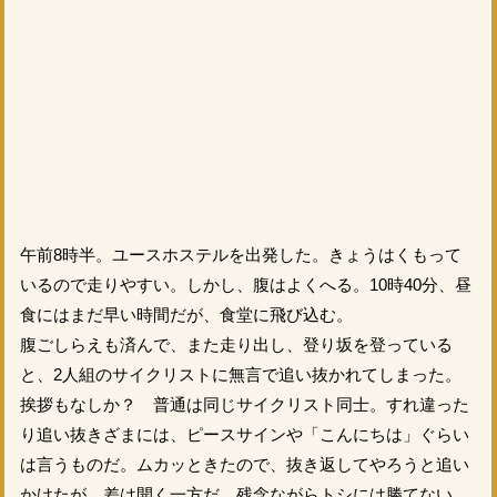
午前8時半。ユースホステルを出発した。きょうはくもって
いるので走りやすい。しかし、腹はよくへる。10時40分、昼
食にはまだ早い時間だが、食堂に飛び込む。
腹ごしらえも済んで、また走り出し、登り坂を登っている
と、2人組のサイクリストに無言で追い抜かれてしまった。
挨拶もなしか？ 普通は同じサイクリスト同士。すれ違った
り追い抜きざまには、ピースサインや「こんにちは」ぐらい
は言うものだ。ムカッときたので、抜き返してやろうと追い
かけたが、差は開く一方だ。残念ながらトシには勝てない。