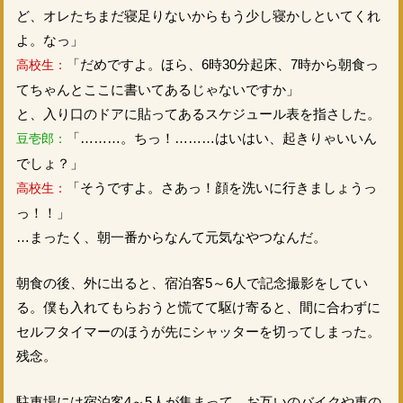
ど、オレたちまだ寝足りないからもう少し寝かしといてくれ
よ。なっ」
「だめですよ。ほら、6時30分起床、7時から朝食っ
高校生：
てちゃんとここに書いてあるじゃないですか」
と、入り口のドアに貼ってあるスケジュール表を指さした。
「………。ちっ！………はいはい、起きりゃいいん
豆壱郎：
でしょ？」
「そうですよ。さあっ！顔を洗いに行きましょうっ
高校生：
っ！！」
…まったく、朝一番からなんて元気なやつなんだ。
朝食の後、外に出ると、宿泊客5～6人で記念撮影をしてい
る。僕も入れてもらおうと慌てて駆け寄ると、間に合わずに
セルフタイマーのほうが先にシャッターを切ってしまった。
残念。
駐車場には宿泊客4～5人が集まって、お互いのバイクや車の