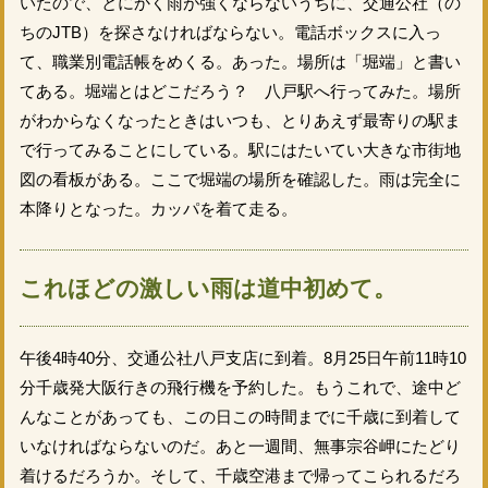
いたので、とにかく雨が強くならないうちに、交通公社（の
ちのJTB）を探さなければならない。電話ボックスに入っ
て、職業別電話帳をめくる。あった。場所は「堀端」と書い
てある。堀端とはどこだろう？ 八戸駅へ行ってみた。場所
がわからなくなったときはいつも、とりあえず最寄りの駅ま
で行ってみることにしている。駅にはたいてい大きな市街地
図の看板がある。ここで堀端の場所を確認した。雨は完全に
本降りとなった。カッパを着て走る。
これほどの激しい雨は道中初めて。
午後4時40分、交通公社八戸支店に到着。8月25日午前11時10
分千歳発大阪行きの飛行機を予約した。もうこれで、途中ど
んなことがあっても、この日この時間までに千歳に到着して
いなければならないのだ。あと一週間、無事宗谷岬にたどり
着けるだろうか。そして、千歳空港まで帰ってこられるだろ